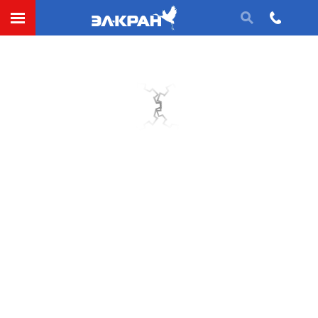
(запчасти крана козлового
самомонтирующегося грузоподъемностью
до 10 тонн)
Будет справедливым утверждение, что кран ККС-10
– это одно из самых востребованных решений для
открытых погрузочно-разгрузочных площадок и
закрытых помещений складского типа. Его
выбирают за мобильность, компактность, простоту
монтажа, надежность эксплуатации, относительно
недорогую стоимость. Поэтому запчасти для
козлового крана ккс 10 – это одно из важных