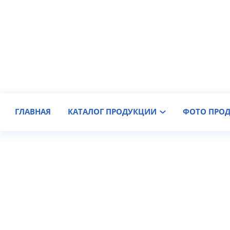
Производитель крановых колес
Доставка по России
ГЛАВНАЯ
КАТАЛОГ ПРОДУКЦИИ
ФОТО ПРО
Как к Вам обращаться?
Название Вашей организации