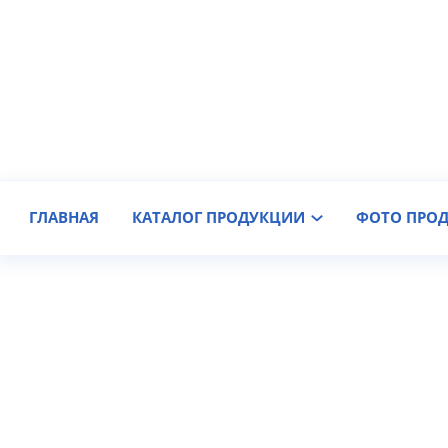
Производитель крановых колес
Доставка по России
ГЛАВНАЯ
КАТАЛОГ ПРОДУКЦИИ
ФОТО ПРО
Дорогие Друзья!