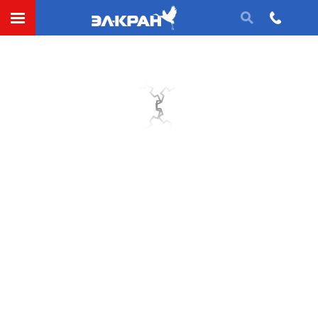
Раковины (механика)
Реборда