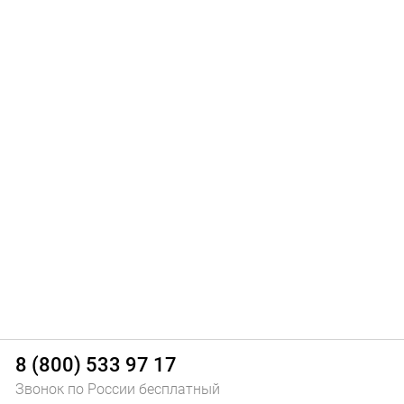
Ц2У-400К
6
56
4
69
69
245
15
276
8 (800) 533 97 17
Звонок по России бесплатный