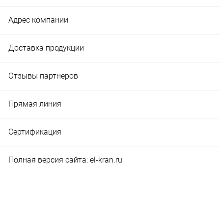
Адрес компании
Доставка продукции
Отзывы партнеров
Прямая линия
Сертификация
Полная версия сайта: el-kran.ru
© 2010‐2026 Служба маркетинга и рекламы ООО "Эл-
кран". Вся информация, представленная на сайте,
является собственностью ООО "Эл-кран".