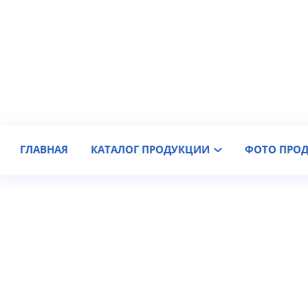
Производитель крановых колес
Доставка по России
ГЛАВНАЯ
КАТАЛОГ ПРОДУКЦИИ
ФОТО ПРО
Редуктор 1Ц3Н-450, 1Ц3Н-5