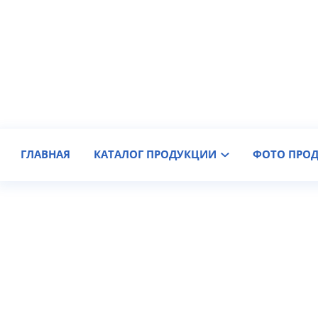
Производитель крановых колес
Доставка по России
ГЛАВНАЯ
КАТАЛОГ ПРОДУКЦИИ
ФОТО ПРО
Крановые колеса К2Р 400х