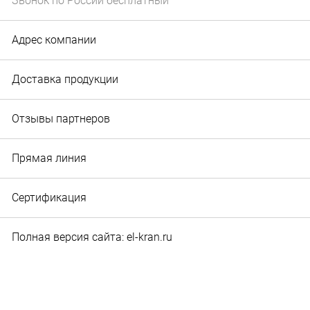
Звонок по России бесплатный
Адрес компании
Доставка продукции
Отзывы партнеров
Прямая линия
Сертификация
Полная версия сайта: el-kran.ru
© 2010‐2026 Служба маркетинга и рекламы ООО "Эл-
кран". Вся информация, представленная на сайте,
является собственностью ООО "Эл-кран".