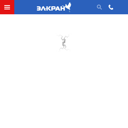
ГОСТ 25835-83 Краны грузоподъемные,
классификация механизмов по режимам
работы
Применение в качестве национального стандарта РФ
прекращено
Группа Г80
МЕЖГОСУДАРСТВЕННЫЙ СТАНДАРТ
КРАНЫ ГРУЗОПОДЪЕМНЫЕ
Классификация механизмов по режимам
работы